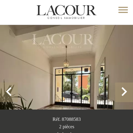
Réf. 87088583
2 pièces