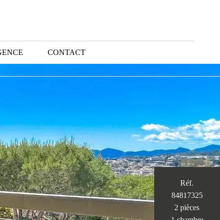
GENCE
CONTACT
Réf.
84817325
2 pièces
1 chambre