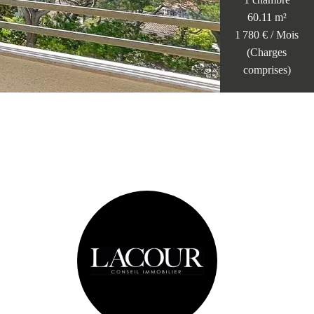
60.11 m²
1 780 € / Mois
(Charges
comprises)