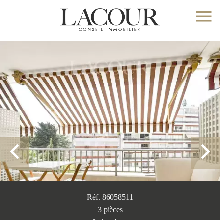
Réf. 86058511
3 pièces